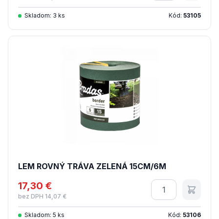
Skladom: 3 ks
Kód:
53105
LEM ROVNÝ TRÁVA ZELENÁ 15CM/6M
17,30 €
Množstvo
bez DPH 14,07 €
Skladom: 5 ks
Kód:
53106