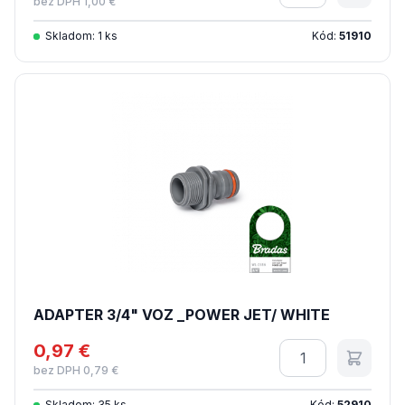
bez DPH 1,00 €
Skladom: 1 ks
Kód:
51910
ADAPTER 3/4" VOZ _POWER JET/ WHITE
0,97 €
Množstvo
bez DPH 0,79 €
Skladom: 35 ks
Kód:
52910