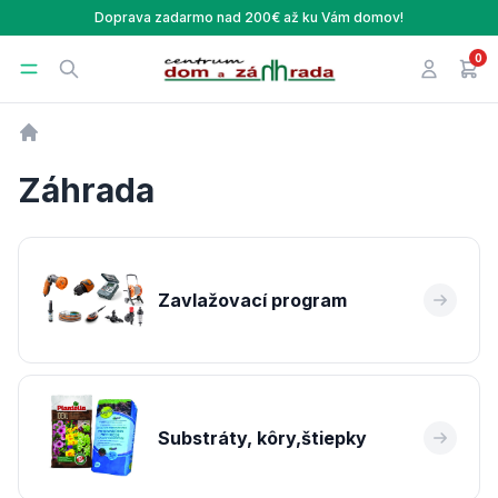
Doprava zadarmo nad 200€ až ku Vám domov!
0
Centrum Dom a Záhrada
Open menu
Search
Prihlásen
v ná
Úvod
Záhrada
Zavlažovací program
Substráty, kôry,štiepky