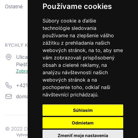
Používame cookies
Ostatné
Reklamačný protokol
Formulár na odstúpenie od zmluvy
Súbory cookie a ďalšie
technológie sledovania
Odstúpiť od zmluvy tu
používame na zlepšenie vášho
zážitku z prehliadania našich
RÝCHLY KONTAKT
webových stránok, na to, aby sme
Adresa
Ulica N. Teslu 23
vám zobrazovali prispôsobený
Piešťany, 92101
obsah a cielené reklamy, na
Zobraziť na mape
analýzu návštevnosti našich
webových stránok a na
Telefón
+421 33 7944 711
pochopenie toho, odkiaľ naši
návštevníci prichádzajú.
Email
domazahrada@aquacentrum.sk
Súhlasím
Odmietam
© 2022 Dom a záhrada
V
ytvorené na technológii BarIS .NET
(c) KASO
Zmeniť moje nastavenia
203/0