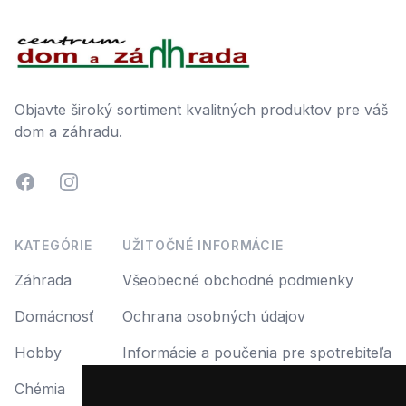
Footer
Objavte široký sortiment kvalitných produktov pre váš
dom a záhradu.
Facebook
Instagram
KATEGÓRIE
UŽITOČNÉ INFORMÁCIE
Záhrada
Všeobecné obchodné podmienky
Domácnosť
Ochrana osobných údajov
Hobby
Informácie a poučenia pre spotrebiteľa
Chémia
Reklamácia