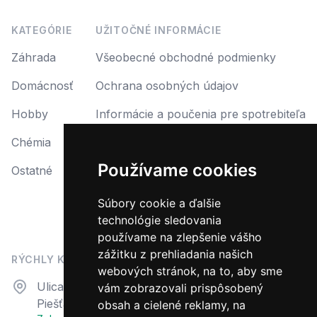
KATEGÓRIE
UŽITOČNÉ INFORMÁCIE
Záhrada
Všeobecné obchodné podmienky
Domácnosť
Ochrana osobných údajov
Hobby
Informácie a poučenia pre spotrebiteľa
Chémia
Reklamácia
Používame cookies
Ostatné
Reklamačný protokol
Formulár na odstúpenie od zmluvy
Súbory cookie a ďalšie
technológie sledovania
Odstúpiť od zmluvy tu
používame na zlepšenie vášho
zážitku z prehliadania našich
RÝCHLY KONTAKT
webových stránok, na to, aby sme
Adresa
Ulica N. Teslu 23
vám zobrazovali prispôsobený
Piešťany, 92101
obsah a cielené reklamy, na