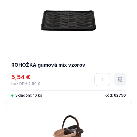
ROHOŽKA gumová mix vzorov
5,54 €
Množstvo
bez DPH 4,50 €
Skladom: 16 ks
Kód:
62756