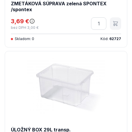
ZMETÁKOVÁ SÚPRAVA zelená SPONTEX
/spontex
3,69 €
Množstvo
bez DPH 3,00 €
Skladom: 0
Kód:
62727
ÚLOŽNÝ BOX 29L transp.