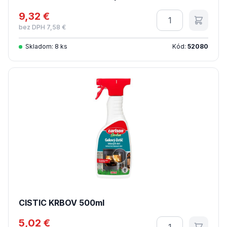
9,32 €
Množstvo
bez DPH 7,58 €
Skladom: 8 ks
Kód:
52080
CISTIC KRBOV 500ml
5,02 €
Množstvo