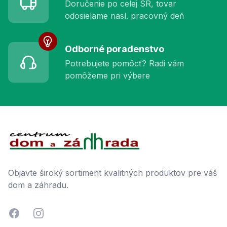
Doručenie po celej SR, tovar
odosielame nasl. pracovný deň
Odborné poradenstvo
Potrebujete pomôcť? Radi vám
pomôžeme pri výbere
Footer
Objavte široký sortiment kvalitných produktov pre váš
dom a záhradu.
Facebook
Instagram