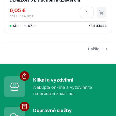
DEMIZON 5 L s uchom a uzaverom
6,05 €
Množstvo
bez DPH 4,92 €
Skladom: 67 ks
Kód:
54888
Ďalšie
Služby pre vás
Klikni a vyzdvihni
Nakúpte on-line a vyzdvihnite
na predajni zadarmo.
Dopravné služby