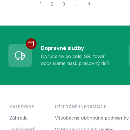
1
2
3
...
4
Dopravné služby
Doručenie po celej SR, tovar
odosielame nasl. pracovný deň
KATEGÓRIE
UŽITOČNÉ INFORMÁCIE
Záhrada
Všeobecné obchodné podmienky
Domácnosť
Ochrana osobných údajov