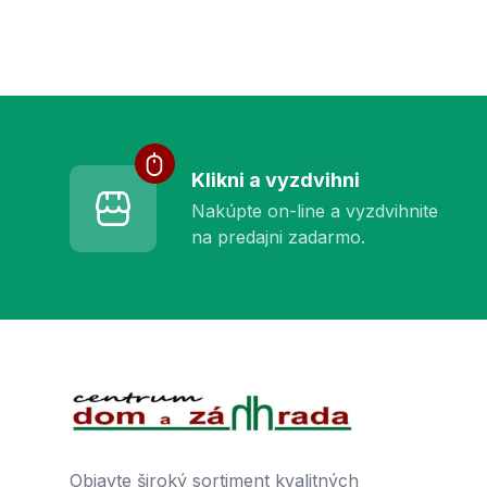
Služby pre vás
Klikni a vyzdvihni
Nakúpte on-line a vyzdvihnite
na predajni zadarmo.
Footer
Objavte široký sortiment kvalitných