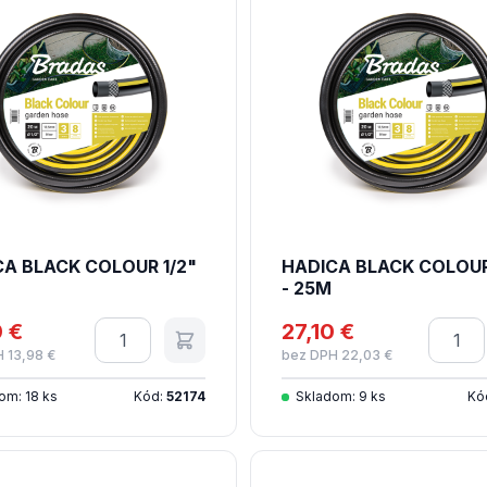
A BLACK COLOUR 1/2"
HADICA BLACK COLOUR
- 25M
0 €
Množstvo
27,10 €
Množs
 13,98 €
bez DPH 22,03 €
om: 18 ks
Kód:
52174
Skladom: 9 ks
Kó