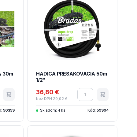
A 30m
HADICA PRESAKOVACIA 50m
1/2"
tvo
36,80 €
Množstvo
bez DPH 29,92 €
d:
50359
Skladom: 4 ks
Kód:
59994