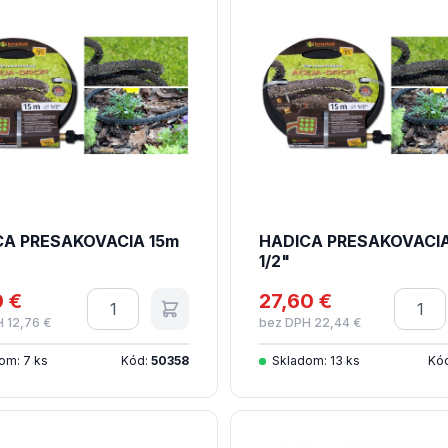
CA PRESAKOVACIA 15m
HADICA PRESAKOVACI
1/2"
0 €
Množstvo
27,60 €
Množs
 12,76 €
bez DPH 22,44 €
om: 7 ks
Kód:
50358
Skladom: 13 ks
Kó