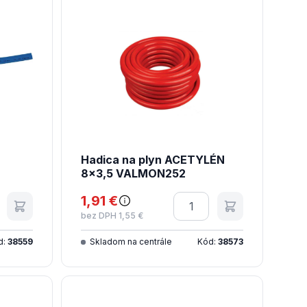
Hadica na plyn ACETYLÉN
8x3,5 VALMON252
tvo
1,91 €
Množstvo
bez DPH 1,55 €
d:
38559
Skladom na centrále
Kód:
38573