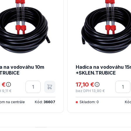
a na vodováhu 10m
Hadica na vodováhu 15
TRUBICE
+SKLEN.TRUBICE
 €
Množstvo
17,10 €
Množs
 9,11 €
bez DPH 13,90 €
om na centrále
Kód:
36607
Skladom: 0
Kó