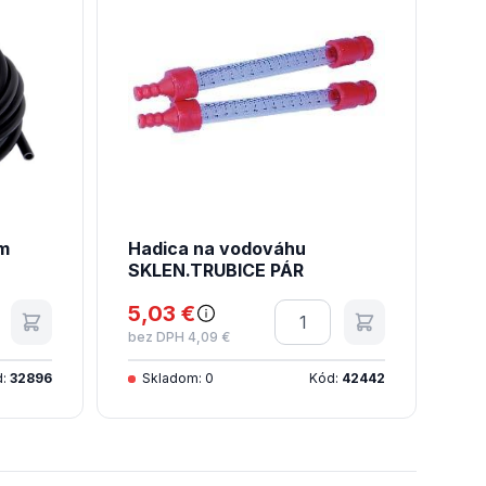
m
Hadica na vodováhu
SKLEN.TRUBICE PÁR
tvo
5,03 €
Množstvo
bez DPH 4,09 €
d:
32896
Skladom: 0
Kód:
42442