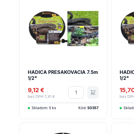
HADICA PRESAKOVACIA 7.5m
HADI
1/2"
1/2"
9,12 €
Množstvo
15,7
bez DPH 7,41 €
bez DPH
Skladom: 5 ks
Kód:
50357
Sklad