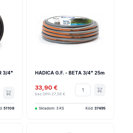
 3/4"
HADICA G.F. - BETA 3/4" 25m
33,90 €
Množstvo
tvo
bez DPH 27,56 €
d:
51108
Skladom: 3 KS
Kód:
37495