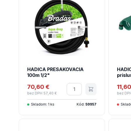
HADICA PRESAKOVACIA
HADIC
100m 1/2"
prislu
70,60 €
Množstvo
11,60
bez DPH 57,40 €
bez DPH
Skladom: 1 ks
Kód:
59957
Sklad