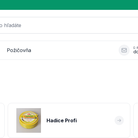
o hľadáte
E-
Požičovňa
d
Hadice Profi