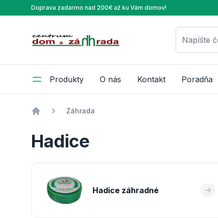
Doprava zadarmo nad 200€ až ku Vám domov!
Centrum Dom a Záhrada
Napíšte č
Produkty
O nás
Kontakt
Poradňa
Záhrada
Úvod
Hadice
Hadice záhradné