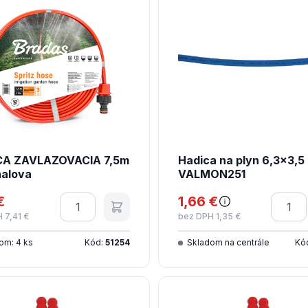
CA ZAVLAZOVACIA 7,5m
Hadica na plyn 6,3x3,5
nalova
VALMON251
€
Množstvo
1,66 €
Množs
 7,41 €
bez DPH 1,35 €
om: 4 ks
Kód:
51254
Skladom na centrále
Kó