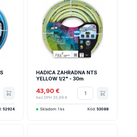
TS
HADICA ZAHRADNA NTS
YELLOW 1/2" - 30m
tvo
43,90 €
Množstvo
bez DPH 35,69 €
d:
52924
Skladom: 1 ks
Kód:
53088