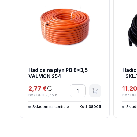
Hadica na plyn PB 8x3,5
Hadic
VALMON 254
+SKL.
2,77 €
Množstvo
11,20
bez DPH 2,25 €
bez DPH
Skladom na centrále
Kód:
38005
Sklad