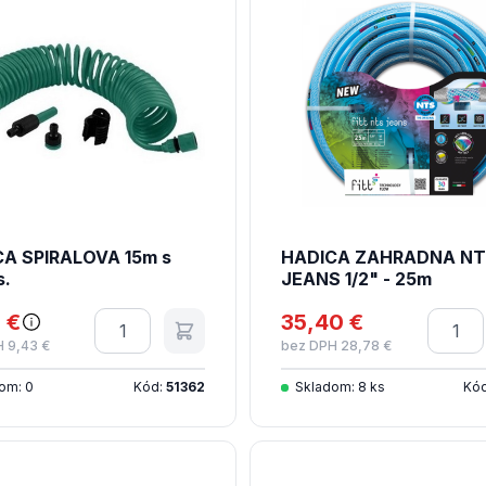
A SPIRALOVA 15m s
HADICA ZAHRADNA N
s.
JEANS 1/2" - 25m
 €
Množstvo
35,40 €
Množs
 9,43 €
bez DPH 28,78 €
om: 0
Kód:
51362
Skladom: 8 ks
Kó