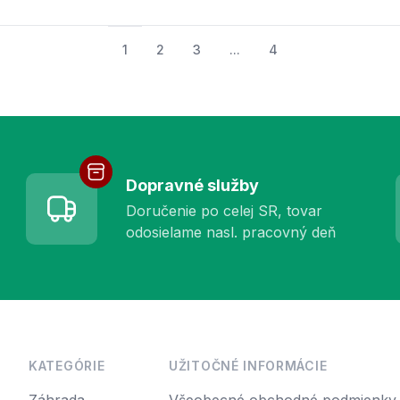
1
2
3
...
4
Dopravné služby
Doručenie po celej SR, tovar
odosielame nasl. pracovný deň
KATEGÓRIE
UŽITOČNÉ INFORMÁCIE