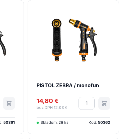
PISTOL ZEBRA / monofun
tvo
14,80 €
Množstvo
bez DPH 12,03 €
d:
50361
Skladom: 28 ks
Kód:
50362