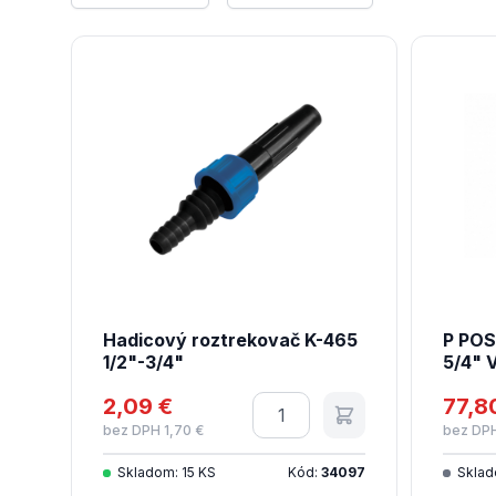
Hadicový roztrekovač K-465
P PO
1/2"-3/4"
5/4" 
2,09 €
Množstvo
77,8
bez DPH 1,70 €
bez DPH
Skladom: 15 KS
Kód:
34097
Sklad