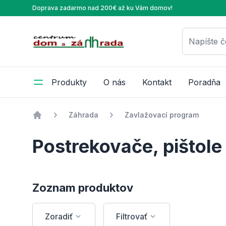
Doprava zadarmo nad 200€ až ku Vám domov!
Centrum Dom a Záhrada
Napíšte č
Produkty
O nás
Kontakt
Poradňa
Záhrada
Zavlažovací program
Úvod
Postrekovače, pištole
Zoznam produktov
Zoradiť
Filtrovať