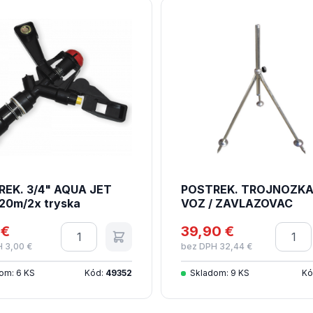
EK. 3/4" AQUA JET
POSTREK. TROJNOZKA
/20m/2x tryska
VOZ / ZAVLAZOVAC
 €
Množstvo
39,90 €
Množs
 3,00 €
bez DPH 32,44 €
om: 6 KS
Kód:
49352
Skladom: 9 KS
Kó