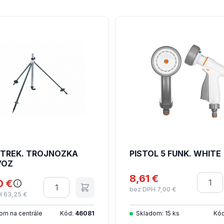
STREK. TROJNOZKA
PISTOL 5 FUNK. WHITE
VOZ
8,61 €
Množs
0 €
Množstvo
bez DPH 7,00 €
 63,25 €
om na centrále
Kód:
46081
Skladom: 15 ks
Kó