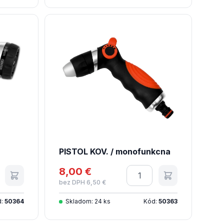
PISTOL KOV. / monofunkcna
tvo
8,00 €
Množstvo
bez DPH 6,50 €
d:
50364
Skladom: 24 ks
Kód:
50363