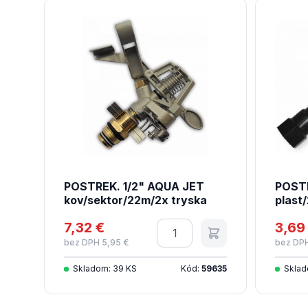
POSTREK. 1/2" AQUA JET
POSTR
kov/sektor/22m/2x tryska
plast
7,32 €
Množstvo
3,69
bez DPH 5,95 €
bez DPH
Skladom: 39 KS
Kód:
59635
Sklad