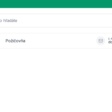
o hľadáte
E-
Požičovňa
d