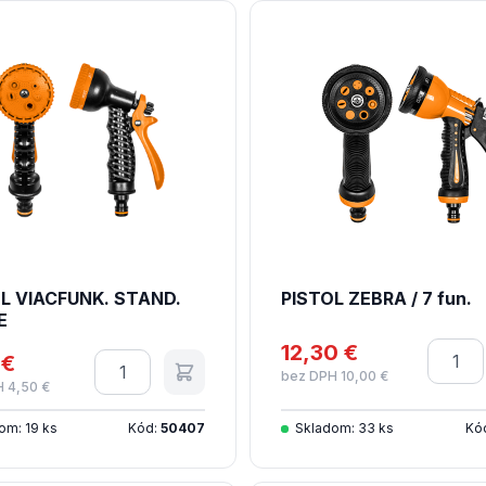
L VIACFUNK. STAND.
PISTOL ZEBRA / 7 fun.
E
12,30 €
Množs
 €
Množstvo
bez DPH 10,00 €
 4,50 €
om: 19 ks
Kód:
50407
Skladom: 33 ks
Kó