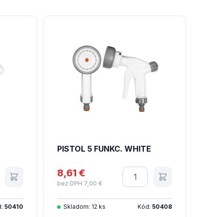
PISTOL 5 FUNKC. WHITE
tvo
8,61 €
Množstvo
bez DPH 7,00 €
d:
50410
Skladom: 12 ks
Kód:
50408