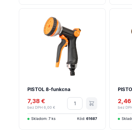
PISTOL 8-funkcna
PISTO
7,38 €
Množstvo
2,46
bez DPH 6,00 €
bez DPH
Skladom: 7 ks
Kód:
61687
Sklad