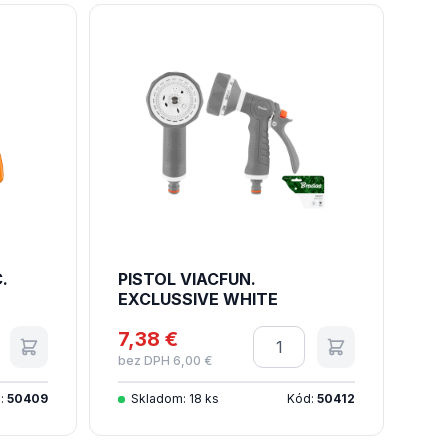
.
PISTOL VIACFUN.
EXCLUSSIVE WHITE
tvo
7,38 €
Množstvo
bez DPH 6,00 €
:
50409
Skladom: 18 ks
Kód:
50412