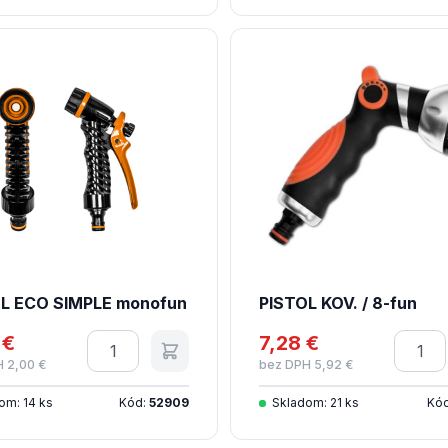
L ECO SIMPLE monofun
PISTOL KOV. / 8-fun
 €
Množstvo
7,28 €
Množs
 2,00 €
bez DPH 5,92 €
om: 14 ks
Kód:
52909
Skladom: 21 ks
Kó