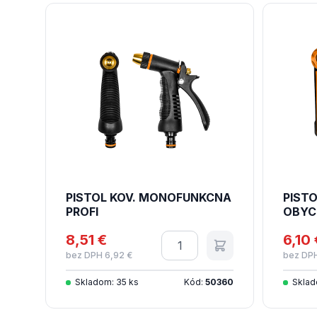
PISTOL KOV. MONOFUNKCNA
PISTO
PROFI
OBYC
8,51 €
Množstvo
6,10 
bez DPH 6,92 €
bez DPH
Skladom: 35 ks
Kód:
50360
Sklad