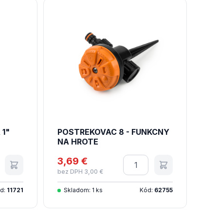
 1"
POSTREKOVAC 8 - FUNKCNY
NA HROTE
tvo
3,69 €
Množstvo
bez DPH 3,00 €
d:
11721
Skladom: 1 ks
Kód:
62755