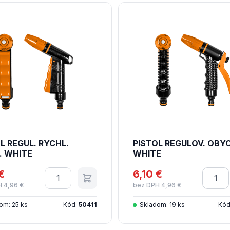
L REGUL. RYCHL.
PISTOL REGULOV. OBYC
. WHITE
WHITE
€
Množstvo
6,10 €
Množs
 4,96 €
bez DPH 4,96 €
om: 25 ks
Kód:
50411
Skladom: 19 ks
Kód