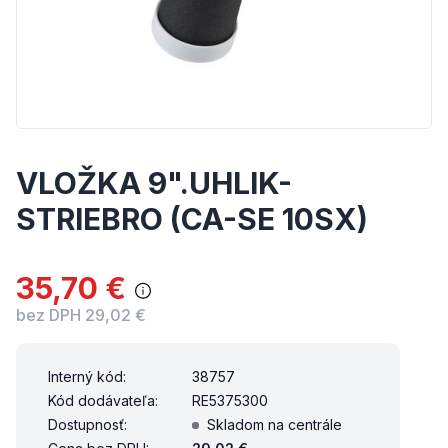
VLOŽKA 9".UHLIK-
STRIEBRO (CA-SE 10SX)
35,70 €
bez DPH 29,02 €
Interný kód:
38757
Kód dodávateľa:
RE5375300
Dostupnosť:
Skladom na centrále