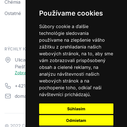
Chémia
Reklamácia
Používame cookies
Ostatné
Reklamačný protokol
Formulár na odstúpenie od zmluvy
Súbory cookie a ďalšie
technológie sledovania
Odstúpiť od zmluvy tu
používame na zlepšenie vášho
zážitku z prehliadania našich
RÝCHLY KONTAKT
webových stránok, na to, aby sme
Adresa
Ulica N. Teslu 23
vám zobrazovali prispôsobený
Piešťany, 92101
obsah a cielené reklamy, na
Zobraziť na mape
analýzu návštevnosti našich
webových stránok a na
Telefón
+421 33 7944 711
pochopenie toho, odkiaľ naši
návštevníci prichádzajú.
Email
domazahrada@aquacentrum.sk
Súhlasím
Odmietam
© 2022 Dom a záhrada