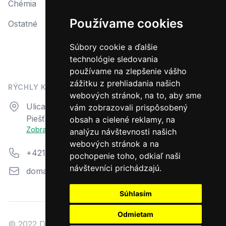
Chémia
Reklamácia
Používame cookies
Ostatné
Reklamačný protokol
Formulár na odstúpenie od zmluvy
Súbory cookie a ďalšie
technológie sledovania
Odstúpiť od zmluvy tu
používame na zlepšenie vášho
zážitku z prehliadania našich
RÝCHLY KONTAKT
webových stránok, na to, aby sme
Adresa
Ulica N. Teslu 23
vám zobrazovali prispôsobený
Piešťany, 92101
obsah a cielené reklamy, na
Zobraziť na mape
analýzu návštevnosti našich
webových stránok a na
Telefón
+421 33 7944 711
pochopenie toho, odkiaľ naši
návštevníci prichádzajú.
Email
domazahrada@aquacentrum.sk
Súhlasím
Odmietam
© 2022 Dom a záhrada